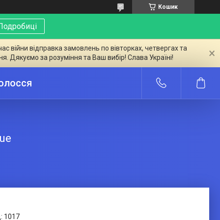
Кошик
Подробиці
час війни відправка замовлень по вівторках, четвергах та
ня. Дякуємо за розуміння та Ваш вибір! Слава Україні!
волосся
lue
:
1017