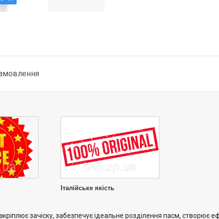
замовлення
Італійське якість
закріплює зачіску, забезпечує ідеальне розділення пасм, створює е