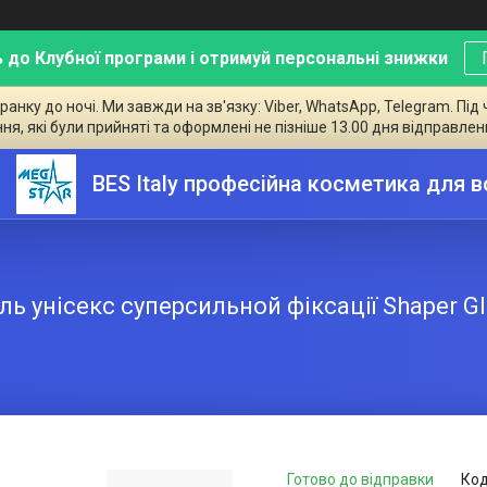
 до Клубної програми і отримуй персональні знижки
ку до ночі. Ми завжди на зв'язку: Viber, WhatsApp, Telegram. Під 
ння, які були прийняті та оформлені не пізніше 13.00 дня відправлен
BES Italy професійна косметика для 
ль унісекс суперсильной фіксації Shaper G
Готово до відправки
Код