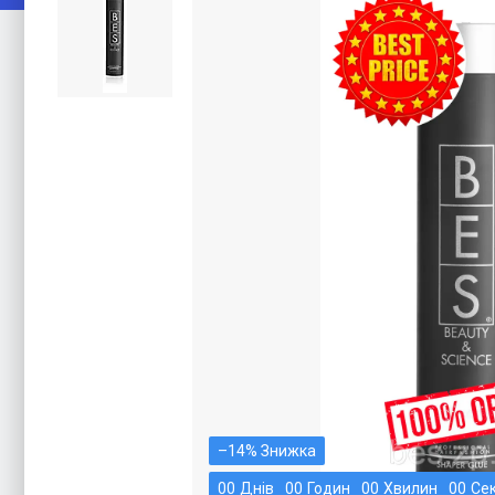
–14%
0
0
Днів
0
0
Годин
0
0
Хвилин
0
0
Се