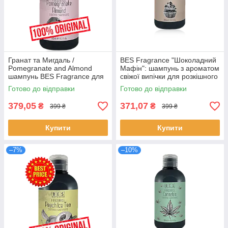
Гранат та Мигдаль /
BES Fragrance "Шоколадний
Pomegranate and Almond
Мафін": шампунь з ароматом
шампунь BES Fragrance для
свіжої випічки для розкішного
всіх типів волосся 300 мл
волосся
Готово до відправки
Готово до відправки
379,05
371,07
₴
₴
399 ₴
399 ₴
Купити
Купити
–7%
–10%