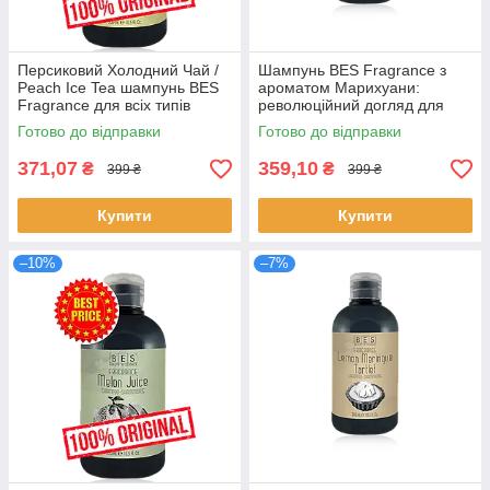
Персиковий Холодний Чай /
Шампунь BES Fragrance з
Peach Ice Tea шампунь BES
ароматом Марихуани:
Fragrance для всіх типів
революційний догляд для
волосся 300 мл
розкішного волосся
Готово до відправки
Готово до відправки
371,07
359,10
₴
₴
399 ₴
399 ₴
Купити
Купити
–10%
–7%