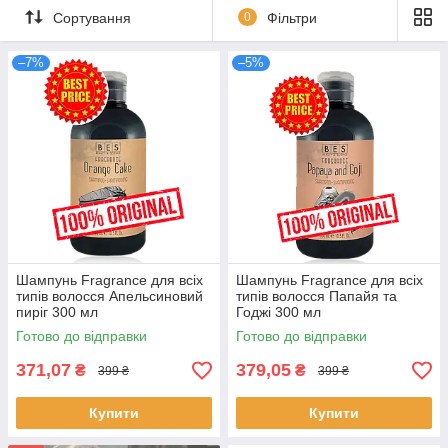
екстрактами, які зволожують та живлять волосся, роблячи з
Сортування
0
Фільтри
блискучим та живим, а також пом'якшують та зволожують
шкіру голови.
–7%
–5%
При регулярному використанні не викликають звикання.
Шампунь Fragrance для всіх
Шампунь Fragrance для всіх
типів волосся Апельсиновий
типів волосся Папайя та
пиріг 300 мл
Годжі 300 мл
Готово до відправки
Готово до відправки
371,07
379,05
₴
₴
399 ₴
399 ₴
Купити
Купити