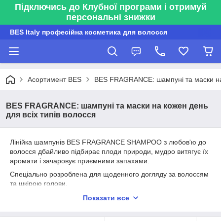
Підключись до Клубної програми і отримуй
персональні знижки
BES Italy професійна косметика для волосся
Асортимент BES
BES FRAGRANCE: шампуні та маски на 
BES FRAGRANCE: шампуні та маски на кожен день
для всіх типів волосся
Лінійка шампунів BES FRAGRANCE SHAMPOO з любов'ю до
волосся дбайливо підбирає плоди природи, мудро витягує їх
аромати і зачаровує приємними запахами.
Спеціально розроблена для щоденного догляду за волоссям
та шкірою голови.
Шампуні лінійки BES Fragrance не містять силіконів,
Показати все
барвників та парабенів.
Лінія збагачена полівітамінними комплексами та рослинними