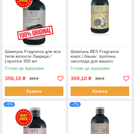
Шампунь Fragrance для всіх
Шампунь BES Fragrance
типів волосся Лакриця /
кокос і банан: тропічна
Liquorice 300 мл
насолода для вашого
волосся
Готово до відправки
Готово до відправки
359,10
359,10
₴
₴
399 ₴
399 ₴
Купити
Купити
–5%
–7%