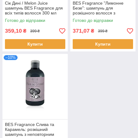
Сік Дині / Melon Juice
BES Fragrance "Лимонне
шампунь BES Fragrance для
Безе": шампунь для
всіх типів волосся 300 мл
розкішного волосся з
божественним ароматом
Готово до відправки
Готово до відправки
359,10
371,07
₴
₴
399 ₴
399 ₴
Купити
Купити
–10%
BES Fragrance Слива та
Карамель: розкішний
шампунь з неповторним