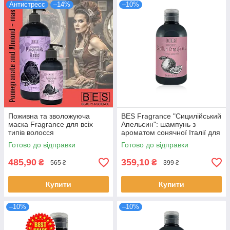
Антистресс
–14%
–10%
Поживна та зволожуюча
BES Fragrance "Сицилійський
маска Fragrance для всіх
Апельсин": шампунь з
типів волосся
ароматом сонячної Італії для
розкішного та здорового
Готово до відправки
Готово до відправки
волосся
485,90
359,10
₴
₴
565 ₴
399 ₴
Купити
Купити
–10%
–10%