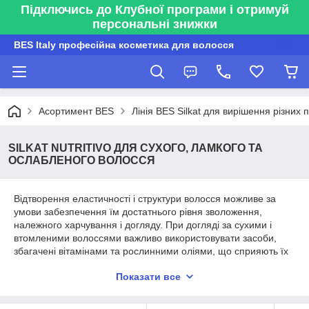
Підключись до Клубної програми і отримуй
персональні знижки
BES Italy професійна косметика для волосся
Асортимент BES
Лінія BES Silkat для вирішення різних
SILKAT NUTRITIVO ДЛЯ СУХОГО, ЛАМКОГО ТА
ОСЛАБЛЕНОГО ВОЛОССЯ
Відтворення еластичності і структури волосся можливе за
умови забезпечення їм достатнього рівня зволоження,
належного харчування і догляду. При догляді за сухими і
втомленими волоссями важливо використовувати засоби,
збагачені вітамінами та рослинними оліями, що сприяють їх
відновленню та зволоженню.
Показати все
Що таке сухе і ослаблене волосся?
Вони з'являються, коли зовнішній захисний шар волосся -