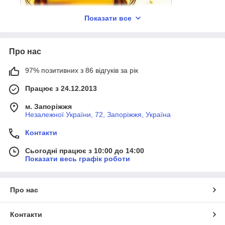
Показати все
Про нас
ЛЬОНОВЕ МАСЛО
Льон-не тільки дуже цінна рослинна сировина, з якої
97% позитивних з 86 відгуків за рік
отримують волокно для виготовлення тканини, але й цінні
властивості олії, одержуваної методом холодного віджиму
Працює з 24.12.2013
з його насіння. Олія з насіння льону надає зволожувальну
дію на волосся і надає особливий блиск і м'якість.
м. Запоріжжя
Незалежної України, 72, Запоріжжя, Україна
Контакти
Сьогодні працює з 10:00 до 14:00
Показати весь графік роботи
Про нас
МІНЕРАЛЬНІ КОМПОНЕНТИ
Контакти
Комплекс ACB Bio-Chelate 5 представляє активний