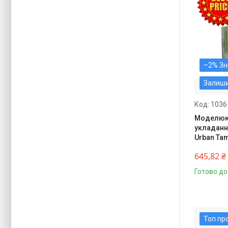
–2%
Залиш
1036
Моделююч
укладання
Urban Ta
645,82 ₴
Готово до
Топ пр