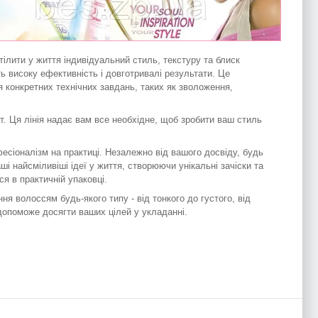
ілити у життя індивідуальний стиль, текстуру та блиск
ть високу ефективність і довготривалі результати. Це
 конкретних технічних завдань, таких як зволоження,
тат. Ця лінія надає вам все необхідне, щоб зробити ваш стиль
фесіоналізм на практиці. Незалежно від вашого досвіду, будь
і найсміливіші ідеї у життя, створюючи унікальні зачіски та
я в практичній упаковці.
ння волоссям будь-якого типу - від тонкого до густого, від
допоможе досягти ваших цілей у укладанні.