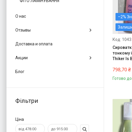
ФІТО ЛАМІНУВАННЯ
О нас
–2%
Залиш
Отзывы
1043
Доставка и оплата
Сироватк
тонкому 
Акции
Thiker Is 
798,70 ₴
Блог
Готово до
Фільтри
Ціна