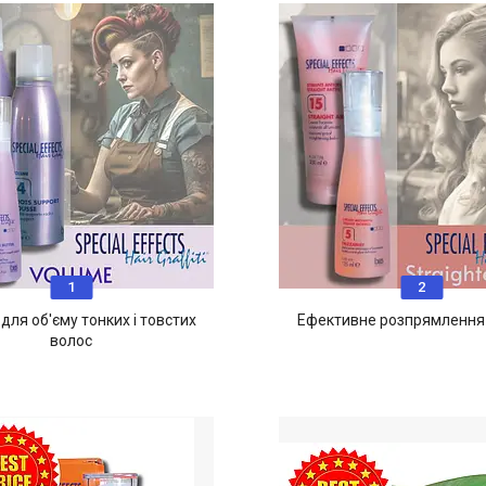
1
2
для об'єму тонких і товстих
Ефективне розпрямлення
волос