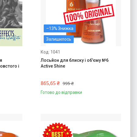
–13%
Залишилось
1041
я
Лосьйон для блиску і об'єму №6
овстого і
Active Shine
865,65 ₴
995 ₴
Готово до відправки