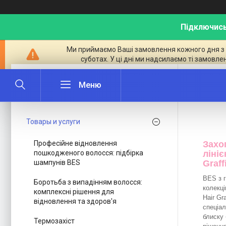
Підключись
Ми приймаємо Ваші замовлення кожного дня з ран
суботах. У ці дні ми надсилаємо ті замовле
BES Sp
Товары и услуги
Професійне відновлення
Захо
пошкодженого волосся: підбірка
лініє
шампунів BES
Graff
BES з г
Боротьба з випадінням волосся:
колекці
комплексні рішення для
Hair Gr
відновлення та здоров'я
спеціа
блиску 
Термозахіст