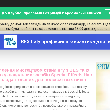
 до Клубної програми і отримуй персональні знижки
ку до ночі. Ми завжди на зв'язку: Viber, WhatsApp, Telegram. Під 
ння, які були прийняті та оформлені не пізніше 13.00 дня відправлен
ecial Effects Hair Graffiti: революція у сві
BES Italy професійна косметика для 
плення мистецтвом стайлінгу з BES та їх
ю укладальних засобів Special Effects Hair
iti, адаптованих для волосся всіх видів
ордістю представляє свою останню творчість - виняткову
ю засобів для укладання волосся, відому як Special Effects
affiti. Ця колекція складається з вишуканих продуктів,
льно створених для підкреслення природного шарму та
будь-якого типу волосся. За розробку цього інноваційного