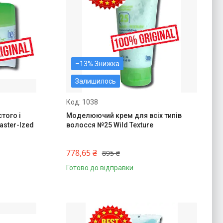
–13%
Залишилось
1038
того і
Моделюючий крем для всіх типів
aster-Ized
волосся №25 Wild Texture
778,65 ₴
895 ₴
Готово до відправки