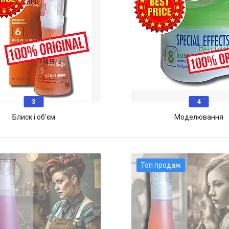
3
4
Блиск і об'єм
Моделювання
Топ продаж