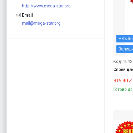
http://www.mega-star.org
mail@mega-star.org
–8%
Залиш
1042
Спрей для
915,40 ₴
Готово до