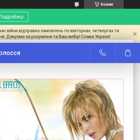
Кошик
Подробиці
час війни відправка замовлень по вівторках, четвергах та
ня. Дякуємо за розуміння та Ваш вибір! Слава Україні!
ті стайлінгу та укладання волосся
волосся