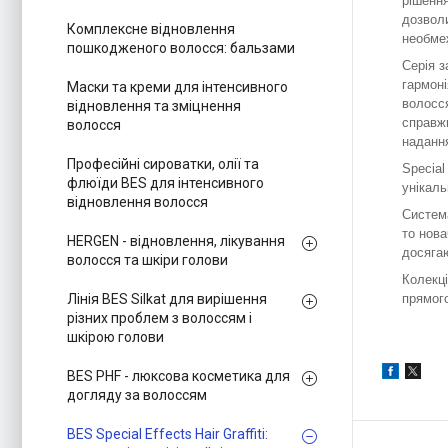
рішення
дозвол
Комплексне відновлення
необме
пошкодженого волосся: бальзами
Серія з
гармоні
Маски та креми для інтенсивного
волосся
відновлення та зміцнення
справжн
волосся
надання
Професійні сироватки, олії та
Special
флюїди BES для інтенсивного
унікаль
відновлення волосся
Система
то нова
HERGEN - відновлення, лікування
досягаю
волосся та шкіри голови
Колекці
Лінія BES Silkat для вирішення
прямого
різних проблем з волоссям і
шкірою голови
BES PHF - люксова косметика для
догляду за волоссям
BES Special Effects Hair Graffiti: