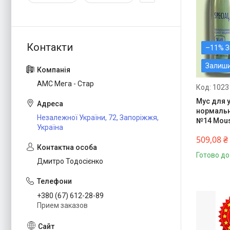
–11%
Залиш
АМС Мега - Стар
1023
Мус для 
нормальн
Незалежної України, 72, Запоріжжя,
№14 Mou
Україна
509,08 ₴
Готово до
Дмитро Тодосієнко
+380 (67) 612-28-89
Прием заказов