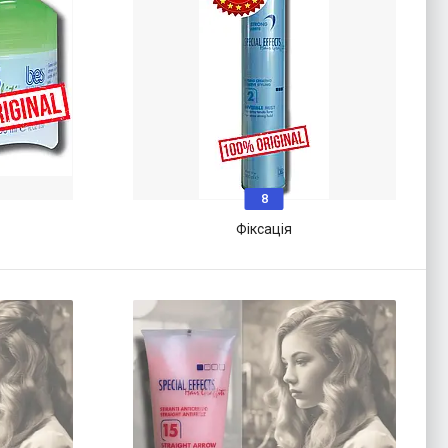
8
Фіксація