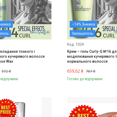
–14%
илось
Залишилось
1024
укладання тонкого і
Крем – гель Curly-Q №16 дл
ого кучерявого волосся
моделювання кучерявого т
sse Wax
нормального волосся
659,62 ₴
572 ₴
767 ₴
 відправки
Готово до відправки