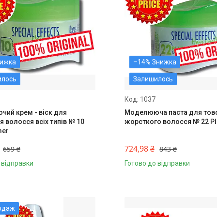
–14%
илось
Залишилось
1037
ий крем - віск для
Моделююча паста для товс
 волосся всіх типів № 10
жорсткого волосся № 22 Pl
mer
724,98 ₴
659 ₴
843 ₴
 відправки
Готово до відправки
одаж