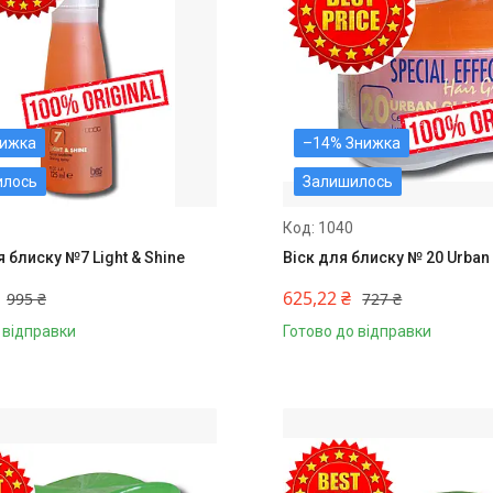
–14%
илось
Залишилось
1040
 блиску №7 Light & Shine
Віск для блиску № 20 Urban
625,22 ₴
995 ₴
727 ₴
 відправки
Готово до відправки