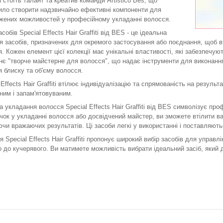
 стоїть талант та креатив команди Artistico Bes, що
ило створити надзвичайно ефективні компоненти для
жених можливостей у професійному укладанні волосся.
асобів Special Effects Hair Graffiti від BES - це ідеальна
я засобів, призначених для окремого застосування або поєднання, щоб вт
. Кожен елемент цієї колекції має унікальні властивості, які забезпечую
є "творче майстерне для волосся", що надає інструменти для виконання
 блиску та об'єму волосся.
 Effects Hair Graffiti втілює індивідуалізацію та спрямованість на резуль
ним і запам'ятовуваним.
 укладання волосся Special Effects Hair Graffiti від BES символізує про
чок у укладанні волосся або досвідчений майстер, ви зможете втілити ваш
чи вражаючих результатів. Ці засоби легкі у використанні і поставляютьс
я Special Effects Hair Graffiti пропонує широкий вибір засобів для управлі
 до кучерявого. Ви матимете можливість вибрати ідеальний засіб, який 