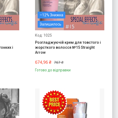
–12%
Залишилось
1025
Розгладжуючій крем для товстого і
онких і
жорсткого волосся №15 Straight
Arrow
674,96 ₴
767 ₴
Готово до відправки