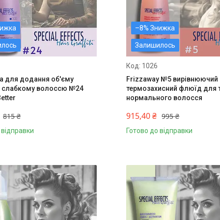
–8%
илось
Залишилось
1026
а для додання об'єму
Frizzaway №5 вирівнюючий
і слабкому волоссю №24
термозахисний флюїд для т
Better
нормального волосся
915,40 ₴
815 ₴
995 ₴
 відправки
Готово до відправки