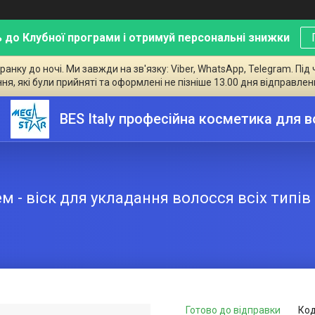
 до Клубної програми і отримуй персональні знижки
ку до ночі. Ми завжди на зв'язку: Viber, WhatsApp, Telegram. Під 
ння, які були прийняті та оформлені не пізніше 13.00 дня відправлен
BES Italy професійна косметика для 
- віск для укладання волосся всіх типів
Готово до відправки
Код