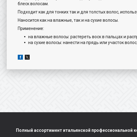
блеск волосам.
Подходит как для тонких так и для толстых волос, использ
Наносится как на влажные, так и на сухие волосы.
Применение:
на влажные волосы: растереть воск в пальцах и рас
на сухие волосы: нанести на прядь или участок вол
Полный ассортимент итальянской профессиональной ко