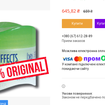
645,82 ₴
659 ₴
Купити
Купи
+380 (67) 612-28-89
Прием заказов
У компанії підключені елек
покидаючи сайту.
Законом не передбачено п
кунд