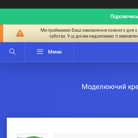
Підключись
Ми приймаємо Ваші замовлення кожного дня з ран
суботах. У ці дні ми надсилаємо ті замовле
Моделюючий крем 