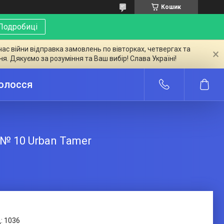
Кошик
Подробиці
час війни відправка замовлень по вівторках, четвергах та
ня. Дякуємо за розуміння та Ваш вибір! Слава Україні!
волосся
 № 10 Urban Tamer
:
1036