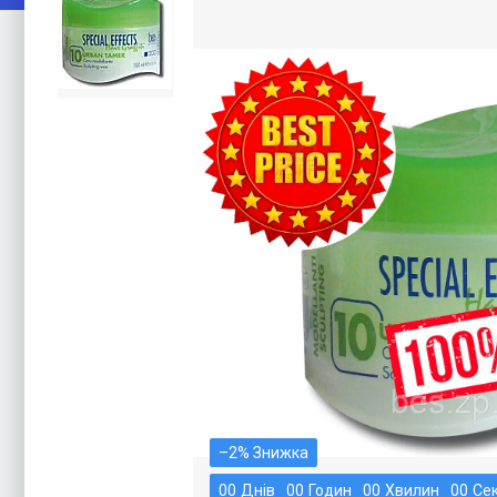
–2%
0
0
Днів
0
0
Годин
0
0
Хвилин
0
0
Се