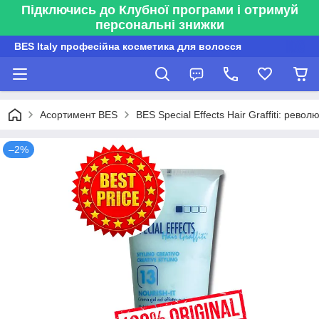
Підключись до Клубної програми і отримуй
персональні знижки
BES Italy професійна косметика для волосся
Асортимент BES
BES Special Effects Hair Graffiti: револ
–2%