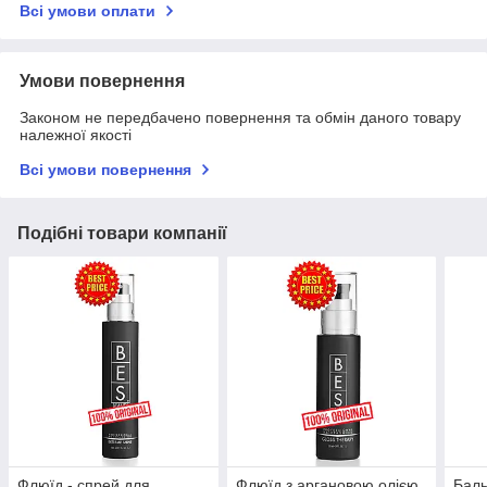
Всі умови оплати
Умови повернення
Законом не передбачено повернення та обмін даного товару
належної якості
Всі умови повернення
Подібні товари компанії
Флюїд - спрей для
Флюїд з аргановою олією
Баль