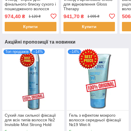
фінального блиску сухого і
для відновлення Gloss
ущіл
пошкодженого волосся
Therapy
воло
Extreme Shine
Bals
974,40
941,70
506
₴
₴
1 120 ₴
1 095 ₴
Купити
Купити
Акційні пропозиції та новинки
Топ продажів
–14%
–14%
Сухий лак сильної фіксації
Гель з ефектом мокрого
для всіх типів волосся №2
волосся середньої фіксації
Invisible Mist Strong Hold
№19 Wet-It