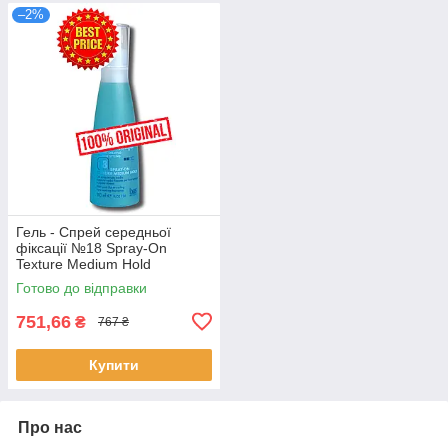
–2%
Гель - Спрей середньої
фіксації №18 Spray-On
Texture Medium Hold
Готово до відправки
751,66
₴
767 ₴
Купити
Про нас