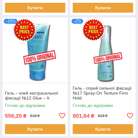
Купити
Купити
–10%
–2%
Гель - спрей сильної фіксації
Гель – клей екстрасильної
№17 Spray-On Texture Firm
фіксації №12 Glue – It
Hold
Готово до відправки
Готово до відправки
556,20
801,64
₴
₴
618 ₴
818 ₴
Купити
Купити