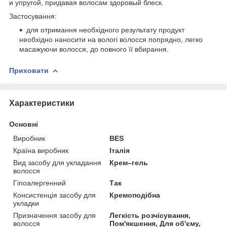
и упругой, придавая волосам здоровый блеск.
Застосування:
для отримання необхідного результату продукт
необхідно наносити на вологі волосся попрядно, легко
масажуючи волосся, до повного її вбирання.
Приховати
Характеристики
Основні
Виробник
BES
Країна виробник
Італія
Вид засобу для укладання
Крем–гель
волосся
Гіпоалергенний
Так
Консистенція засобу для
Кремоподібна
укладки
Призначення засобу для
Легкість розчісування,
волосся
Пом'якшення, Для об'єму,