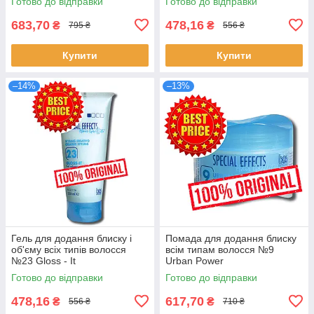
Готово до відправки
Готово до відправки
683,70
478,16
₴
₴
795 ₴
556 ₴
Купити
Купити
–14%
–13%
Гель для додання блиску і
Помада для додання блиску
об'єму всіх типів волосся
всім типам волосся №9
№23 Gloss - It
Urban Power
Готово до відправки
Готово до відправки
478,16
617,70
₴
₴
556 ₴
710 ₴