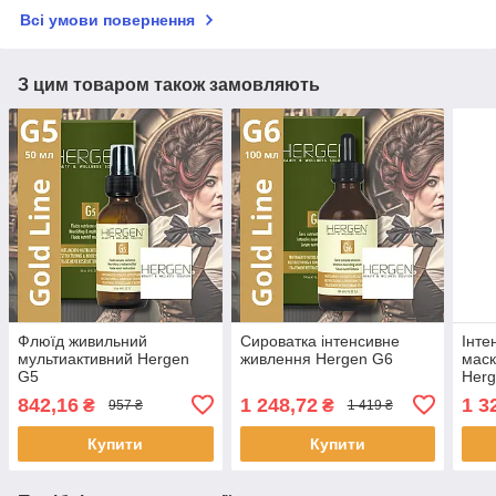
Всі умови повернення
З цим товаром також замовляють
Флюїд живильний
Сироватка інтенсивне
Інте
мультиактивний Hergen
живлення Hergen G6
маск
G5
Her
842,16
1 248,72
1 3
₴
₴
957 ₴
1 419 ₴
Купити
Купити