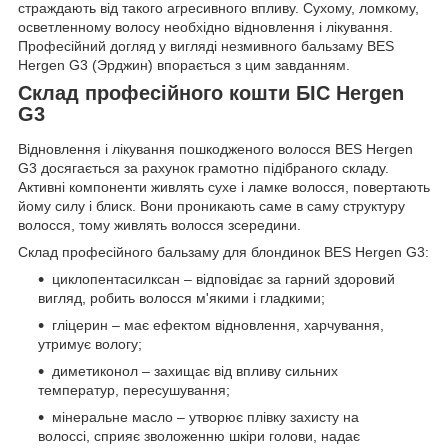
страждають від такого агресивного впливу. Сухому, ломкому,
осветленному волосу необхідно відновлення і лікування.
Професійний догляд у вигляді незмивного бальзаму BES
Hergen G3 (Эрджин) впорається з цим завданням.
Склад професійного кошти БІС Hergen
G3
Відновлення і лікування пошкодженого волосся BES Hergen
G3 досягається за рахунок грамотно підібраного складу.
Активні компоненти живлять сухе і ламке волосся, повертають
йому силу і блиск. Вони проникають саме в саму структуру
волосся, тому живлять волосся зсередини.
Склад професійного бальзаму для блондинок BES Hergen G3:
циклопентасилксан – відповідає за гарний здоровий
вигляд, робить волосся м'якими і гладкими;
гліцерин – має ефектом відновлення, харчування,
утримує вологу;
диметиконол – захищає від впливу сильних
температур, пересушування;
мінеральне масло – утворює плівку захисту на
волоссі, сприяє зволоженню шкіри голови, надає