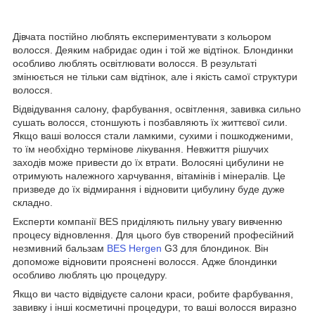
Дівчата постійно люблять експериментувати з кольором
волосся. Деяким набридає один і той же відтінок. Блондинки
особливо люблять освітлювати волосся. В результаті
змінюється не тільки сам відтінок, але і якість самої структури
волосся.
Відвідування салону, фарбування, освітлення, завивка сильно
сушать волосся, стоншують і позбавляють їх життєвої сили.
Якщо ваші волосся стали ламкими, сухими і пошкодженими,
то їм необхідно термінове лікування. Невжиття рішучих
заходів може привести до їх втрати. Волосяні цибулини не
отримують належного харчування, вітамінів і мінералів. Це
призведе до їх відмирання і відновити цибулину буде дуже
складно.
Експерти компанії BES приділяють пильну увагу вивченню
процесу відновлення. Для цього був створений професійний
незмивний бальзам
BES Hergen
G3 для блондинок. Він
допоможе відновити прояснені волосся. Адже блондинки
особливо люблять цю процедуру.
Якщо ви часто відвідуєте салони краси, робите фарбування,
завивку і інші косметичні процедури, то ваші волосся виразно