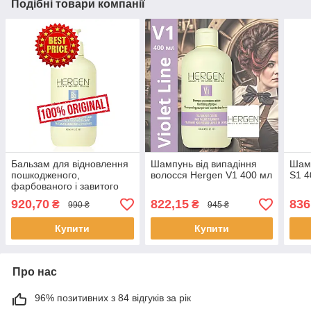
Подібні товари компанії
Бальзам для відновлення
Шампунь від випадіння
Шамп
пошкодженого,
волосся Hergen V1 400 мл
S1 4
фарбованого і завитого
волосся Hergen B3 400 мл
920,70
822,15
836
₴
₴
990 ₴
945 ₴
Купити
Купити
Про нас
96% позитивних з 84 відгуків за рік