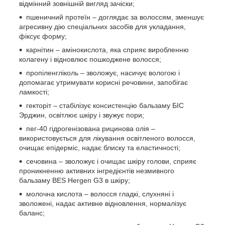
відмінний зовнішній вигляд зачіски;
пшеничний протеїн – доглядає за волоссям, зменшує
агресивну дію спеціальних засобів для укладання,
фіксує форму;
карнітин – амінокислота, яка сприяє виробленню
колагену і відновлює пошкоджене волосся;
пропіленгліколь – зволожує, насичує вологою і
допомагає утримувати корисні речовини, запобігає
ламкості;
гекторіт – стабілізує консистенцію бальзаму БІС
Эрджин, освітлює шкіру і звужує пори;
пег-40 гідрогенізована рицинова олія –
використовується для лікування освітленого волосся,
очищає епідерміс, надає блиску та еластичності;
сечовина – зволожує і очищає шкіру голови, сприяє
проникненню активних інгредієнтів незмивного
бальзаму BES Hergen G3 в шкіру;
молочна кислота – волосся гладкі, слухняні і
зволожені, надає активне відновлення, нормалізує
баланс;