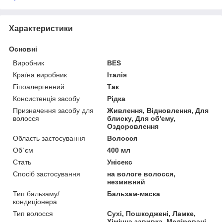
Характеристики
Основні
Виробник
BES
Країна виробник
Італія
Гіпоалергенний
Так
Консистенція засобу
Рідка
Призначення засобу для
Живлення, Відновлення, Для
волосся
блиску, Для об'єму,
Оздоровлення
Область застосування
Волосся
Об`єм
400 мл
Стать
Унісекс
Спосіб застосування
на вологе волосся,
незмивний
Тип бальзаму/
Бальзам-маска
кондиціонера
Тип волосся
Сухі, Пошкоджені, Ламке,
Хімічна завивка, Меліровані