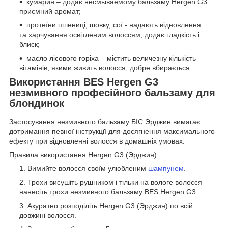
кумарин – додає несмываемому бальзаму Hergen G3
приємний аромат;
протеїни пшениці, шовку, сої - надають відновлення
та харчування освітленим волоссям, додає гладкість і
блиск;
масло лісового горіха – містить величезну кількість
вітамінів, якими живить волосся, добре вбирається.
Використання BES Hergen G3
незмивного професійного бальзаму для
блондинок
Застосування незмивного бальзаму БІС Эрджин вимагає
дотримання певної інструкції для досягнення максимального
ефекту при відновленні волосся в домашніх умовах.
Правила використання Hergen G3 (Эрджин):
Вимийте волосся своїм улюбленим
шампунем
.
Трохи висушіть рушником і тільки на вологе волосся
нанесіть трохи незмивного бальзаму BES Hergen G3.
Акуратно розподіліть Hergen G3 (Эрджин) по всій
довжині волосся.