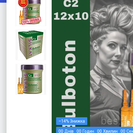
–14%
0
0
Днів
0
0
Годин
0
0
Хвилин
0
0
Се