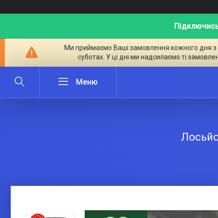
Підключись
Ми приймаємо Ваші замовлення кожного дня з ран
суботах. У ці дні ми надсилаємо ті замовле
Лосьйо