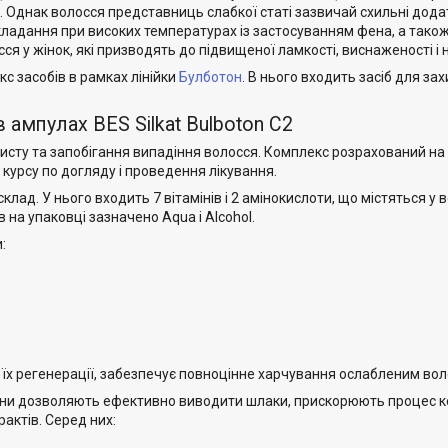
Однак волосся представниць слабкої статі зазвичай схильні дода
кладання при високих температурах із застосуванням фена, а також
я у жінок, які призводять до підвищеної ламкості, виснаженості і 
с засобів в рамках лінійки
Булботон
. В нього входить засіб для за
 ампулах BES Silkat Bulboton C2
ахисту та запобігання випадіння волосся. Комплекс розрахований н
курсу по догляду і проведення лікування.
клад. У нього входить 7 вітамінів і 2 амінокислоти, що містяться у
в на упаковці зазначено Aqua і Alcohol.
:
и їх регенерації, забезпечує повноцінне харчування ослабленим во
, вони дозволяють ефективно виводити шлаки, прискорюють процес к
рактів. Серед них: