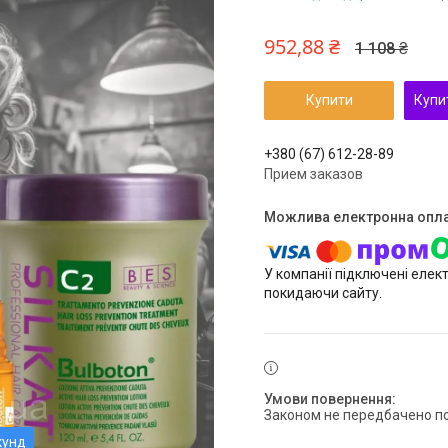
952,88 ₴
1 108 ₴
Купити
Купи
+380 (67) 612-28-89
Прием заказов
У компанії підключені елек
покидаючи сайту.
Законом не передбачено п
кунд