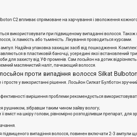
Bulboton C2 впливає спрямоване на харчування і зволоження кожног
ться використовувати при підвищеному випаданні волосся. Також 
лосся, їх ламкість або тьмяність. Лікування проводиться курсами.
 ампул. Надійна упаковка захищає засіб від пошкодження. Комплек
тавляються в пластиковій баночці, усередині якої встановлений три
соби для захисту від УФ променів. Сам лосьйон на дотик відрізняєт
риємний маслянистий наліт, пачкающий волосся.
осьйон проти випадіння волосся Silkat Bulboton
е і просте у використанні рішення. Лосьйон Силкат Булботон зручний
 ефективності вирішення проблеми рекомендується використовува
ся рушником, зібравши таким чином зайву вологу;
 її вміст на шкіру голови, рівномірно розподіливши препарат, для з
ачання.
ння підвищеного випадіння волосся, повинен включати 2-3 ампули 