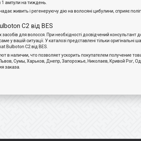
 1 ампули на тиждень.
н надає живить і регенеруючу дію на волосяні цибулини, сприяє пол
ulboton C2 від BES
 засобів для волосся. При необхідності досвідчений консультант 
ме у вашій ситуації. У каталозі представлені тільки оригінальні ш
kat Bulboton C2 від BES.
ют в наличии, что позволяет ускорить покупателем получение това
Львов, Сумы, Харьков, Днепр, Запорожье, Николаев, Кривой Рог, Од
я заказа.