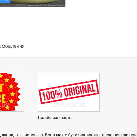
замовлення
Італійське якість
інок, так і чоловіків. Вона може бути викликана цілою низкою пр