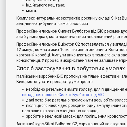
індійського каштана;
мірта.
Комплекс натуральних екстрактів рослин у складі Silkat 
зміцненню цибулини і самого волосся.
Професійний лосьйон Силкат Булботон від БІС рекомендує
засіб у випадках, коли відзначається вповільнений ріст во
Професійний лосьйон Bulboton C2 поставляється у вигляді
12 ампул, кожна з яких 10 мл активної речовини. Вони пос
картонній коробці. Ампули виконуються з темного скла за
консистенції. У процесі використання він не залишає неп
Спосіб застосування в побутових умовах л
Італійський виробник БІС пропонує не тільки ефективні, ал
Використовувати препарат дуже просто:
необхідно ретельно вимити голову, для підвищення
випадіння волосся Силкат Булботон від БІС
;
далі потрібно ретельно промокнути весь об'єм волос
після цього необхідно розкрити одну ампулу і нанести
поставки включена спеціальна насадка;
зробити невеликий масаж для поліпшення кровопост
Активний курс Silkat Bulboton C2, спрямований на лікува