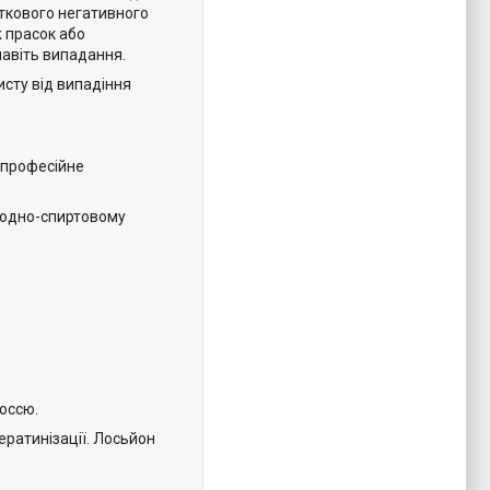
ткового негативного
 прасок або
навіть випадання.
хисту від випадіння
а професійне
 водно-спиртовому
лоссю.
ератинізації. Лосьйон