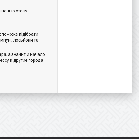
іпшенню стану
допоможе підібрати
ампуні, лосьйони та
ра, а значит и начало
ессу и другие города