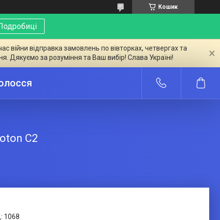
Кошик
Подробиці
час війни відправка замовлень по вівторках, четвергах та
ня. Дякуємо за розуміння та Ваш вибір! Слава Україні!
волосся
oton C2
:
1068