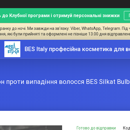
 до Клубної програми і отримуй персональні знижки
ку до ночі. Ми завжди на зв'язку: Viber, WhatsApp, Telegram. Під 
ння, які були прийняті та оформлені не пізніше 13.00 дня відправлен
BES Italy професійна косметика для 
н проти випадіння волосся BES Silkat Bulb
Готово до відправки
Код