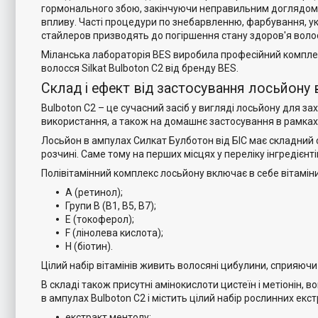
гормонального збою, закінчуючи неправильним доглядом. 
впливу. Часті процедури по знебарвленню, фарбування, у
стайлеров призводять до погіршення стану здоров'я волосс
Міланська лабораторія BES виробила професійний комплек
волосся Silkat Bulboton C2 від бренду BES.
Склад і ефект від застосування лосьйону в
Bulboton C2 – це сучасний засіб у вигляді лосьйону для з
використання, а також на домашнє застосування в рамках 
Лосьйон в ампулах Силкат Булботон від БІС має складний с
розчині. Саме тому на перших місцях у переліку інгредієнті
Полівітамінний комплекс лосьйону включає в себе вітаміни
A (ретинол);
Групи B (B1, B5, B7);
E (токоферол);
F (лінолева кислота);
H (біотин).
Цілий набір вітамінів живить волосяні цибулини, сприяюч
В складі також присутні амінокислоти цистеїн і метіонін
в ампулах Bulboton C2 і містить цілий набір рослинних екст
екстракт ментолу;