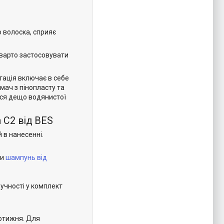
о волоска, сприяє
варто застосовувати
тація включає в себе
мач з пінопласту та
ься дещо водянистої
 C2 від BES
 в нанесенні.
ти
шампунь від
ручності у комплект
щотижня. Для