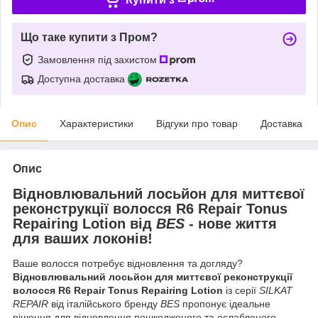
Що таке купити з Пром?
Замовлення під захистом
Доступна доставка
Опис
Характеристики
Відгуки про товар
Доставка
Опис
Відновлювальний лосьйон для миттєвої
реконструкції волосся R6 Repair Tonus
Repairing Lotion
від
BES
- нове життя
для ваших локонів!
Ваше волосся потребує відновлення та догляду?
Відновлювальний лосьйон для миттєвої реконструкції
волосся R6 Repair Tonus Repairing Lotion
із серії
SILKAT
REPAIR
від італійського бренду
BES
пропонує ідеальне
рішення для відновлення пошкодженого та ослабленого