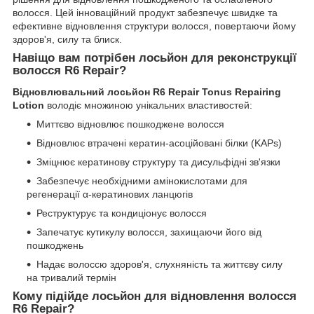
волосся. Цей інноваційний продукт забезпечує швидке та
ефективне відновлення структури волосся, повертаючи йому
здоров'я, силу та блиск.
Навіщо вам потрібен
лосьйон для реконструкції
волосся R6 Repair
?
Відновлювальний лосьйон R6 Repair Tonus Repairing
Lotion
володіє множиною унікальних властивостей:
Миттєво відновлює пошкоджене волосся
Відновлює втрачені кератин-асоційовані білки (KAPs)
Зміцнює кератинову структуру та дисульфідні зв'язки
Забезпечує необхідними амінокислотами для
регенерації α-кератинових ланцюгів
Реструктурує та кондиціонує волосся
Запечатує кутикулу волосся, захищаючи його від
пошкоджень
Надає волоссю здоров'я, слухняність та життєву силу
на тривалий термін
Кому підійде
лосьйон для відновлення волосся
R6 Repair
?