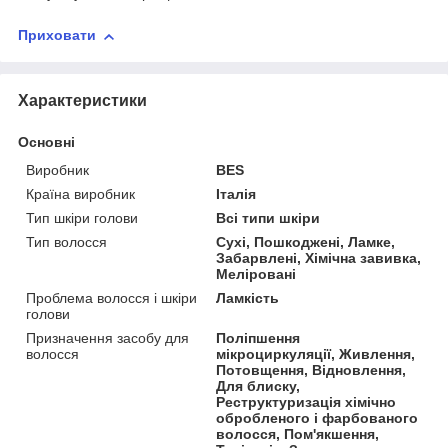
Приховати
Характеристики
Основні
Виробник
BES
Країна виробник
Італія
Тип шкіри голови
Всі типи шкіри
Тип волосся
Сухі, Пошкоджені, Ламке,
Забарвлені, Хімічна завивка,
Меліровані
Проблема волосся і шкіри
Ламкість
голови
Призначення засобу для
Поліпшення
волосся
мікроциркуляції, Живлення,
Потовщення, Відновлення,
Для блиску,
Реструктуризація хімічно
обробленого і фарбованого
волосся, Пом'якшення,