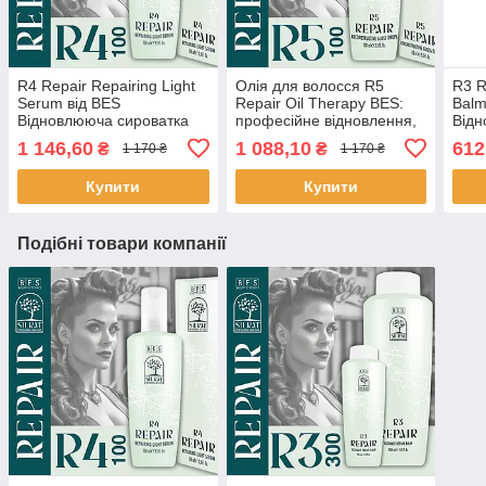
R4 Repair Repairing Light
Олія для волосся R5
R3 R
Serum від BES
Repair Oil Therapy BES:
Balm
Відновлююча сироватка
професійне відновлення,
Від
для волосся 100 мл
100 мл
для 
1 146,60
1 088,10
612
₴
₴
1 170 ₴
1 170 ₴
Купити
Купити
Подібні товари компанії