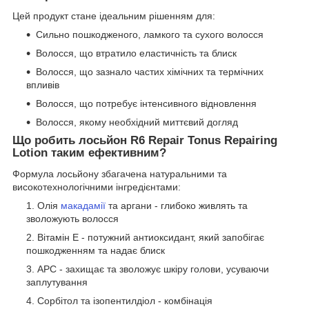
Цей продукт стане ідеальним рішенням для:
Сильно пошкодженого, ламкого та сухого волосся
Волосся, що втратило еластичність та блиск
Волосся, що зазнало частих хімічних та термічних
впливів
Волосся, що потребує інтенсивного відновлення
Волосся, якому необхідний миттєвий догляд
Що робить
лосьйон R6 Repair Tonus Repairing
Lotion
таким ефективним?
Формула лосьйону збагачена натуральними та
високотехнологічними інгредієнтами:
Олія
макадамії
та аргани - глибоко живлять та
зволожують волосся
Вітамін Е - потужний антиоксидант, який запобігає
пошкодженням та надає блиск
АРС - захищає та зволожує шкіру голови, усуваючи
заплутування
Сорбітол та ізопентилдіол - комбінація