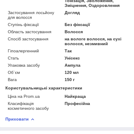
Тонізація, Зволоження,
Зміцнення, Оздоровлення
Застосування лосьйону
Догляд
для волосся
Ступінь фіксації
Без фіксації
Область застосування
Волосся
Спосіб застосування
на вологе волосся, на сухі
волосся, незмивний
Гіпоалергенний
Так
Стать
Унісекс
Упаковка засобу
Ампула
Об`єм
120 мл
Вага
150 г
Користувальницькі характеристики
Ціна на Prom.ua
Найкраща
Класифікація
Професійна
косметичного засобу
Приховати