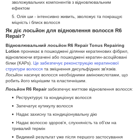
зволожувальних компонентів з відновлювальним
ефектом
Олія ши - інтенсивно живить, зволожує та покращує
міцність і блиск волосся
Як діє
лосьйон для відновлення волосся R6
Repair
?
Відновлювальний лосьйон R6 Repair Tonus Repairing
Lotion
проникає в пошкоджені ділянки кератинових фібрил,
відновлюючи втрачені або пошкоджені кератин-асоційовані
білки (KAPs).
Це забезпечує реконструкцію кератинової
структури волосся
та зміцнення дисульфідних зв'язків.
Лосьйон насичує волосся необхідними амінокислотами, що
робить його міцнішим та еластичнішим.
Лосьйон R6 Repair
забезпечує миттєве відновлення волосся:
Реструктурує та кондиціонує волосся
Запечатує кутикулу волосся
Надає захисну та кондиціонувальну дію
Надає волоссю здоров'я, слухняність та об'єм на
тривалий термін
Видимий результат уже після першого застосування