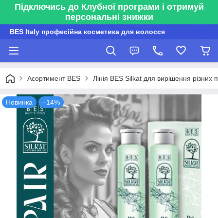
Підключись до Клубної програми і отримуй
персональні знижки
BES Italy професійна косметика для волосся
Асортимент BES
Лінія BES Silkat для вирішення різних
Новинка
–14%