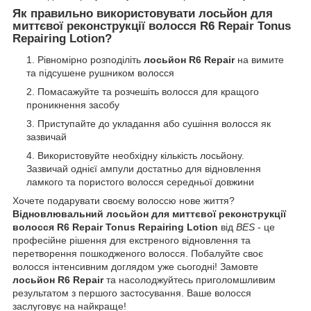
Як правильно використовувати
лосьйон для
миттєвої реконструкції волосся R6 Repair Tonus
Repairing Lotion
?
Рівномірно розподіліть
лосьйон R6 Repair
на вимите
та підсушене рушником волосся
Помасажуйте та розчешіть волосся для кращого
проникнення засобу
Приступайте до укладання або сушіння волосся як
зазвичай
Використовуйте необхідну кількість лосьйону.
Зазвичай однієї ампули достатньо для відновлення
ламкого та пористого волосся середньої довжини
Хочете подарувати своєму волоссю нове життя?
Відновлювальний лосьйон для миттєвої реконструкції
волосся R6 Repair Tonus Repairing Lotion
від
BES
- це
професійне рішення для екстреного відновлення та
перетворення пошкодженого волосся. Побалуйте своє
волосся інтенсивним доглядом уже сьогодні! Замовте
лосьйон R6 Repair
та насолоджуйтесь приголомшливим
результатом з першого застосування. Ваше волосся
заслуговує на найкраще!