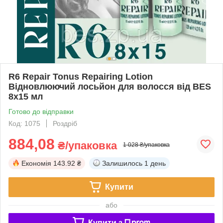
R6 Repair Tonus Repairing Lotion
Відновлюючий лосьйон для волосся від BES
8х15 мл
Готово до відправки
Код: 1075
Роздріб
884,08
₴/упаковка
1 028 ₴/упаковка
Економія
143.92 ₴
Залишилось
1 день
Купити
або
Купити з