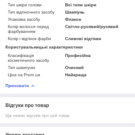
Тип шкіри голови
Всі типи шкіри
Тип відтіночного засобу
Шампунь
Упаковка засобу
Флакон
Колір волосся перед
Світло-русявий/русявий
фарбуванням
Колір і відтінок фарби
Сливові відтінки
Користувальницькі характеристики
Класифікація
Професійна
косметичного засобу
Тип шампуню
Очисний
Ціна на Prom.ua
Найкраща
Приховати
Відгуки про товар
Ще немає відгуків про цей товар
Умови доставки