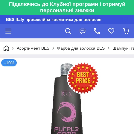
Підключись до Клубної програми і отримуй
персональні знижки
BES Italy професійна косметика для волосся
Асортимент BES
Фарба для волосся BES
Шампуні та
–10%