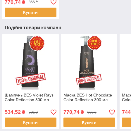
770,74
₴
866 ₴
Купити
Подібні товари компанії
Шампунь BES Violet Rays
Маска BES Hot Chocolate
Маск
Color Reflection 300 мл
Color Reflection 300 мл
Colo
534,52
770,74
744
₴
₴
581 ₴
866 ₴
Купити
Купити