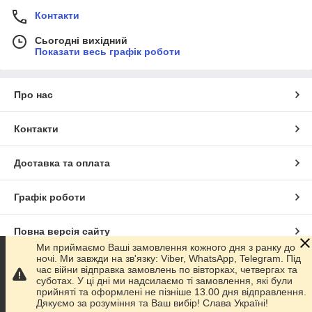
Контакти
Сьогодні вихідний
Показати весь графік роботи
Про нас
Контакти
Доставка та оплата
Графік роботи
Повна версія сайту
Ми приймаємо Ваші замовлення кожного дня з ранку до
ночі. Ми завжди на зв'язку: Viber, WhatsApp, Telegram. Під
Сайт створено на маркетплейсі
Prom.ua
час війни відправка замовлень по вівторках, четвергах та
суботах. У ці дні ми надсилаємо ті замовлення, які були
прийняті та оформлені не пізніше 13.00 дня відправлення.
Політика конфіденційності
Дякуємо за розуміння та Ваш вибір! Слава Україні!