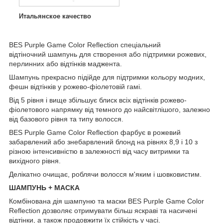
Итальянское качество
BES Purple Game Color Reflection спеціальний
відтіночний шампунь для створення або підтримки рожевих,
перлинних або відтінків маджента.
Шампунь прекрасно підійде для підтримки кольору модних,
фешн відтінків у рожево-фіолетовій гамі.
Від 5 рівня і вище збільшує блиск всіх відтінків рожево-
фіолетового напрямку від темного до найсвітлішого, залежно
від базового рівня та типу волосся.
BES Purple Game Color Reflection фарбує в рожевий
забарвлений або знебарвлений блонд на рівнях 8,9 і 10 з
різною інтенсивністю в залежності від часу витримки та
вихідного рівня.
Делікатно очищає, роблячи волосся м'яким і шовковистим.
ШАМПУНЬ + МАСКА
Комбінована дія шампуню та маски BES Purple Game Color
Reflection дозволяє отримувати більш яскраві та насичені
відтінки, а також продовжити їх стійкість у часі.