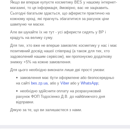
Якщо ви вперше купуєте косметику BES у нашому інтернет-
магазині, то ця інформація, ймовірно, вас не зацікавить.
Сьогодні багатьом здається, що аферисти практично на
кожному кроці, які прагнуть збагатитися за рахунок ціни
шампуню чи маски.
Але ви шукайте їх не тут - усі аферисти сидять у ВР і
крадуть на велику суму.
Для тих, хто вже не вперше замовляє косметику у нас і має
позитивний досвід нашої співпраці (а також для тих, хто
задоволений нашим сервісом), ми пропонуємо додаткову
знижку +5% на кожне замовлення.
Для цього необхідно виконати лише дві прості умови:
замовлення має бути оформлене або безпосередньо
на сайті
bes.zp.ua
, або у
Viber
або у
WhatsApp
;
необхідно здійснити оплату на розрахунковий
рахунок ФОП Тодосіенко Д.В. до найближчого дня
відправки.
Дякую за те, що ви залишаєтеся з нами.